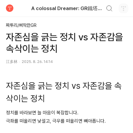
검색하기
A colossal Dreamer: GR鐵塔-天生我材
티스토리
짜투리/삐딱한GR
자존심을 긁는 정치 vs 자존감을
속삭이는 정치
江多林
2025. 8. 26. 14:14
자존심을 긁는 정치 vs 자존감을 속
삭이는 정치
정치를 바라보면 늘 마음이 복잡합니다.
극좌를 떠올리면 낯설고, 극우를 떠올리면 뼈아픕니다.