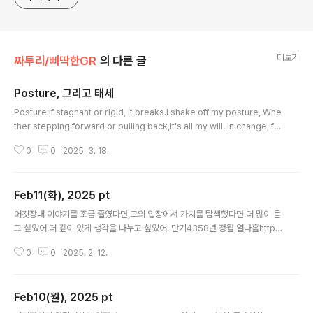
(Manufacturer) 스타트업에서 CTO 로 중기근무 2023.12
~ 2024.03
더보기
짜투리/삐딱한GR
의 다른 글
Posture, 그리고 태세
글 내용
Posture:If stagnant or rigid, it breaks.I shake off my posture, Whe
ther stepping forward or pulling back,It's all my will. In change, fin
d a better place. Perfect posture isn't where you stop,but where
0
0
2025. 3. 18.
the flow carries you. - cagr48.comMar18, 2025, ADA day when s
now, heavy and silent,swept even March away in Seoul.태세:붙들면
굳고, 굳으면 깨진다. 나는 태세를 흔들어 본다.나아가든, 물러서든, 모두 내 뜻
Feb11(화), 2025 pt
이다. 변화 속에서 더 나은 자리를 찾는다. 완벽한 태..
글 내용
어깃장내 이야기를 조금 줄였다면,그의 입장에서 가치를 탐색했다면.더 많이 듣
고 싶었어.더 깊이 있게 생각을 나누고 싶었어. 단기4358년 정월 열나흘http
s://www.irontop.com/entry/Feb11(화),-2025-pt
0
0
2025. 2. 12.
Feb10(월), 2025 pt
글 내용