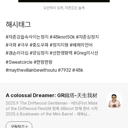
오만하지 않게, 자존감은 높게
해시태그
#자존감을속삭이는정치 #48knot50k #자존심정치
#극좌 #극우 #중도우파 #정치지형 #배제의언어
#겸손리더십 #양심정치 #선한영향력 #Greg의시선
#Sweatcircle #한땀한땀
#maythevillainbewithoutu #7932 #48k
로그 정보
A colossal Dreamer: GR鐵塔-天生我材
2025.9 The Driftwood Gentleman - 테드(First Mate
of the Driftwood Fleet)와 함께 48knot 항해 준비 시작
2025.6 Boatswain of the Mini-Barrel - 제독님
(Admiral of the Log Navy)의 헤스티아앤컴퍼니에 닻을 내
리며 잠시 의탁 -- 2024.6 ~ 2025.01 제조
구독하기