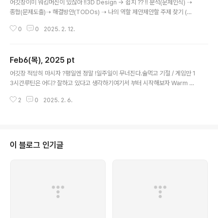
어깃장이미 워킹머신이 있잖아 !!3D Design -> 쉽지 ?? !! 분석(문제인식) ➝
종합(문제도출)➝ 해결방안(TODOs) ➝ 나의 역할 제안제안할 주제 찾기 (당
장 안 보일 때;) 답답한 반복 行行 자체의 가치 찾기나의 "체크포인트" 변화를
0
0
2025. 2. 12.
느끼는 동안멈춤을 알아 차릴 수 있을까?다른 변화가 필요함을... 너의 멈춤을
알아차렸을 때누구와 함께 있는가?누가 생각 날 것인가?붓끄럼과 안전지대생
각 날 사람이 있는 것그것이 안정감, 행복 아닐까?단기4358년 정월 열사흘htt
Feb6(목), 2025 pt
ps://www.irontop.com/entry/Feb10(월),-2025-pt
글 내용
어깃장 적당히 마시자 ?평일엔 정말 !일주일이 무너진다.술먹고 기절 / 게임만 1
3시간루틴은 어디? 잘하고 있다고 생각하기여기서 부터 시작해보자 Warm U
p Routine쉬운 것 부터 ?시작하기 쉽잖아 ! If You Have a Lemon,Make a
2
0
2025. 2. 6.
LemonadeThat is a great and wise men do.They take what come
s and makes the best of it.- 데일카네기 - 능력만 되면 다 할 수 있어.↔️
능력이 안되면 따라야 하나?능력주의와 fixed mindset- 손경제플러스 (구한
말 친일파) - Power == Work * TimeMoney = Work / KnowlegeMon
ey ∝ WorkMoney ∝ 1 / Knowlege Knowleg..
이 블로그 인기글