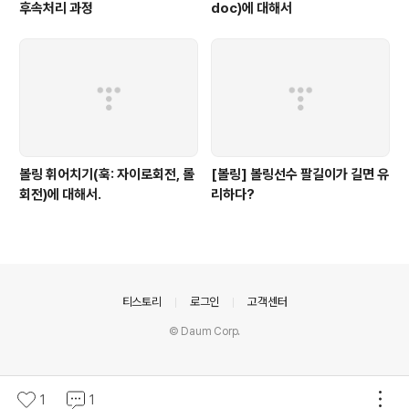
후속처리 과정
doc)에 대해서
볼링 휘어치기(훅: 자이로회전, 롤
[볼링] 볼링선수 팔길이가 길면 유
회전)에 대해서.
리하다?
의안내
티스토리
로그인
고객센터
© Daum Corp.
1
1